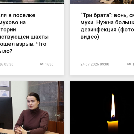
ля в поселке
“Три брата”: вонь, 
мухово на
мухи. Нужна больш
итории
дезинфекция (фото
йствующей шахты
видео)
зошел взрыв. Что
было?
26 05:30
1686
24.07.2026 09:00