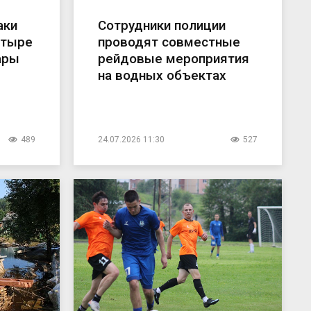
аки
Сотрудники полиции
етыре
проводят совместные
ары
рейдовые мероприятия
на водных объектах
489
24.07.2026 11:30
527