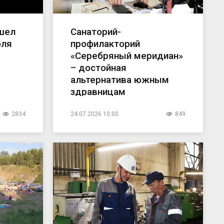
ушел
Санаторий-
юля
профилакторий
«Серебряный меридиан»
– достойная
альтернатива южным
здравницам
2834
24.07.2026 10:00
849